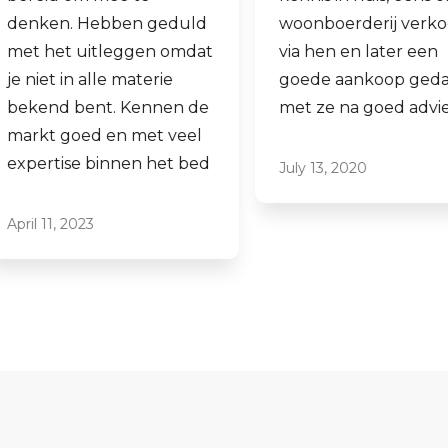
woonboerderij verkocht
ook een woning 
via hen en later een
aankopen.
goede aankoop gedaan
Laagdrempelig 
met ze na goed advies.
professioneel, ik
ze graag aan.
July 13, 2020
June 16, 2021