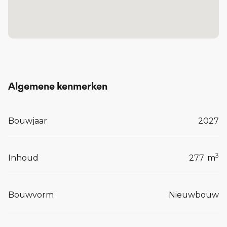
De gebouwen zijn ontworpen met oog voor
comfort en kwaliteit, en sluiten aan bij de omgeving
én bij het leven van vandaag.
Tot en met 20 maart 2026 om 23:59u kunt u, uw
voorkeur voor één of meerdere woningen bij ons
kenbaar maken op het online inschrijfformulier
Algemene kenmerken
via de website
www.connect-uden.nl
.
Bouwjaar
2027
Lees meer...
3
Inhoud
277
m
Bouwvorm
Nieuwbouw