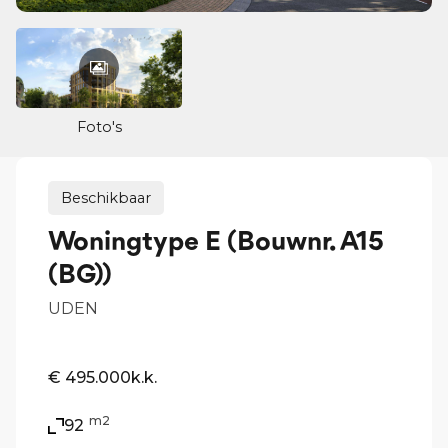
Foto's
Beschikbaar
Woningtype E (Bouwnr. A15
(BG))
UDEN
€ 495.000
k.k.
m2
92