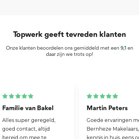
Topwerk geeft tevreden klanten
Onze klanten beoordelen ons gemiddeld met een
9,1
en
daar zijn we trots op!
Martin Peters
Henk van Zog
Goede ervaringen met
Fijne makelaar. 
Bernheze Makelaars, veel
al mijn 2e wonin
kennis in huis, eens onze
hen laten verko