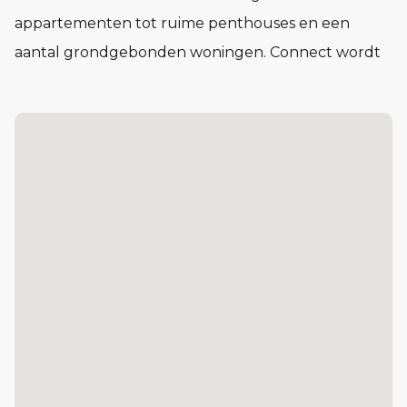
appartementen tot ruime penthouses en een
aantal grondgebonden woningen. Connect wordt
een buurt waar het voelt alsof je elkaar al jaren
kent, nog voor je er woont.
In Connect vind je woningen in verschillende typen
en prijsklassen. Compact en praktisch of juist royaal
en licht. Voor één persoon, twee of meer. Of je nu
voor het eerst op jezelf gaat wonen of juist een
volgende stap zet: in Connect vind je de ruimte om
je leven in te richten op jouw manier.
De Kazerne: 87 koopappartementen, van circa 47 tot cir
Het Lokaal: 29 sociale huurappartementen
