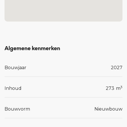
De gebouwen zijn ontworpen met oog voor
comfort en kwaliteit, en sluiten aan bij de omgeving
én bij het leven van vandaag.
Tot en met 20 maart 2026 om 23:59u kunt u, uw
voorkeur voor één of meerdere woningen bij ons
kenbaar maken op het online inschrijfformulier
Algemene kenmerken
via de website
www.connect-uden.nl
.
Bouwjaar
2027
Lees meer...
3
Inhoud
273
m
Bouwvorm
Nieuwbouw