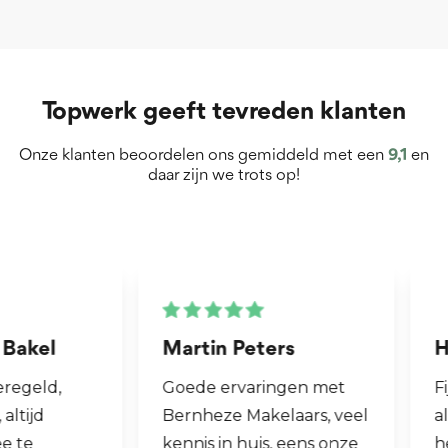
Topwerk geeft tevreden klanten
Onze klanten beoordelen ons gemiddeld met een
9,1
en
daar zijn we trots op!
Martin Peters
Henk van Zog
Goede ervaringen met
Fijne makelaar. 
Bernheze Makelaars, veel
al mijn 2e wonin
kennis in huis, eens onze
hen laten verko