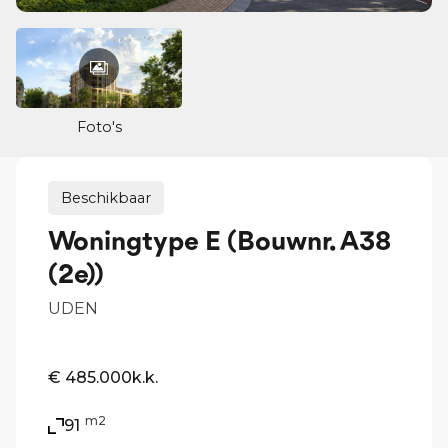
Foto's
Beschikbaar
Woningtype E (Bouwnr. A38
(2e))
UDEN
€ 485.000
k.k.
m2
91