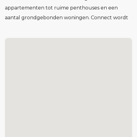
appartementen tot ruime penthouses en een
aantal grondgebonden woningen. Connect wordt
een buurt waar het voelt alsof je elkaar al jaren
kent, nog voor je er woont.
In Connect vind je woningen in verschillende typen
en prijsklassen. Compact en praktisch of juist royaal
en licht. Voor één persoon, twee of meer. Of je nu
voor het eerst op jezelf gaat wonen of juist een
volgende stap zet: in Connect vind je de ruimte om
je leven in te richten op jouw manier.
De Kazerne: 87 koopappartementen, van circa 47 tot cir
Het Lokaal: 29 sociale huurappartementen
