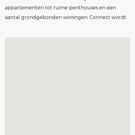
appartementen tot ruime penthouses en een
aantal grondgebonden woningen. Connect wordt
een buurt waar het voelt alsof je elkaar al jaren
kent, nog voor je er woont.
In Connect vind je woningen in verschillende typen
en prijsklassen. Compact en praktisch of juist royaal
en licht. Voor één persoon, twee of meer. Of je nu
voor het eerst op jezelf gaat wonen of juist een
volgende stap zet: in Connect vind je de ruimte om
je leven in te richten op jouw manier.
De Kazerne: 87 koopappartementen, van circa 47 tot cir
Het Lokaal: 29 sociale huurappartementen
