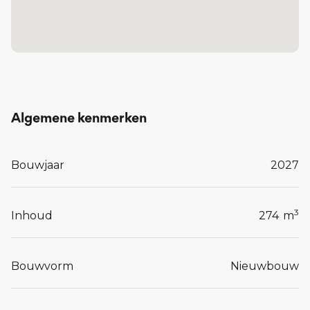
De gebouwen zijn ontworpen met oog voor
comfort en kwaliteit, en sluiten aan bij de omgeving
én bij het leven van vandaag.
Tot en met 20 maart 2026 om 23:59u kunt u, uw
voorkeur voor één of meerdere woningen bij ons
kenbaar maken op het online inschrijfformulier
Algemene kenmerken
via de website
www.connect-uden.nl
.
Bouwjaar
2027
Lees meer...
3
Inhoud
274
m
Bouwvorm
Nieuwbouw