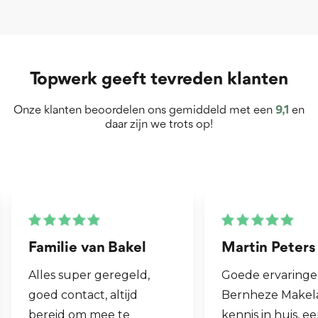
Topwerk geeft tevreden klanten
Onze klanten beoordelen ons gemiddeld met een
9,1
en
daar zijn we trots op!
Martin Peters
Henk van Zog
Goede ervaringen met
Fijne makelaar. 
Bernheze Makelaars, veel
al mijn 2e wonin
kennis in huis, eens onze
hen laten verko