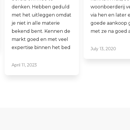
woonboerderij verkocht
ook een woning 
via hen en later een
aankopen.
goede aankoop gedaan
Laagdrempelig 
met ze na goed advies.
professioneel, ik
ze graag aan.
July 13, 2020
June 16, 2021