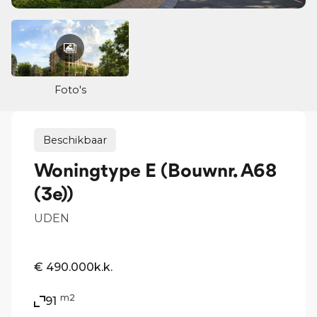
Foto's
Beschikbaar
Woningtype E (Bouwnr. A68
(3e))
UDEN
€ 490.000
k.k.
m2
91