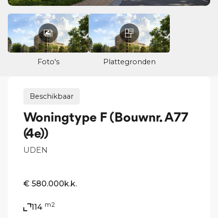
Foto's
Plattegronden
Beschikbaar
Woningtype F (Bouwnr. A77
(4e))
UDEN
€ 580.000
k.k.
m2
114