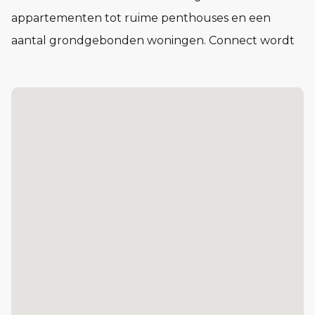
appartementen tot ruime penthouses en een
aantal grondgebonden woningen. Connect wordt
een buurt waar het voelt alsof je elkaar al jaren
kent, nog voor je er woont.
In Connect vind je woningen in verschillende typen
en prijsklassen. Compact en praktisch of juist royaal
en licht. Voor één persoon, twee of meer. Of je nu
voor het eerst op jezelf gaat wonen of juist een
volgende stap zet: in Connect vind je de ruimte om
je leven in te richten op jouw manier.
De Kazerne: 87 koopappartementen, van circa 47 tot cir
Het Lokaal: 29 sociale huurappartementen
